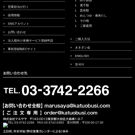
削り節類
煮干類
営業担当が行く
昆布類
採用情報
めんつゆ・液体だし
その他
SNSアカウント
ご家庭用
お問い合わせ
ご購入方法
法人様向け各種サービス登録申請
ききダシ会
事前登録制ECサイト
ENGLISH
한국어