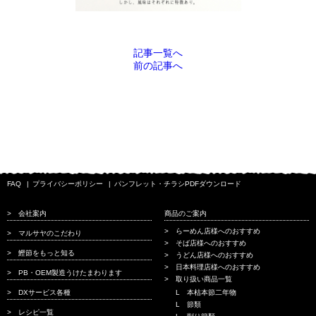
記事一覧へ
前の記事へ
FAQ
プライバシーポリシー
パンフレット・チラシPDFダウンロード
会社案内
商品のご案内
らーめん店様へのおすすめ
マルサヤのこだわり
そば店様へのおすすめ
鰹節をもっと知る
うどん店様へのおすすめ
日本料理店様へのおすすめ
PB・OEM製造うけたまわります
取り扱い商品一覧
DXサービス各種
本枯本節二年物
節類
レシピ一覧