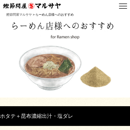
鰹節問屋マルサヤ
> らーめん店様へのおすすめ
ホタテ＋昆布濃縮出汁・塩ダレ