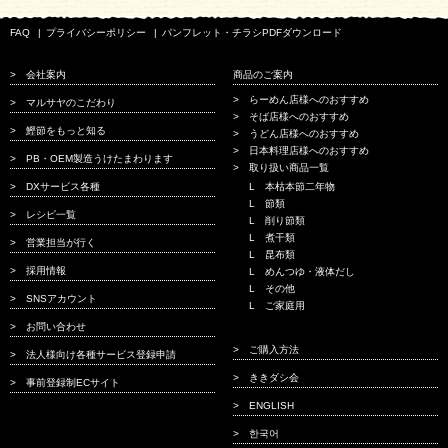
FAQ
プライバシーポリシー
パンフレット・チラシPDFダウンロード
会社案内
商品のご案内
らーめん店様へのおすすめ
マルサヤのこだわり
そば店様へのおすすめ
鰹節をもっと知る
うどん店様へのおすすめ
日本料理店様へのおすすめ
PB・OEM製造うけたまわります
取り扱い商品一覧
DXサービス各種
本枯本節二年物
節類
レシピ一覧
削り節類
煮干類
営業担当が行く
昆布類
採用情報
めんつゆ・液体だし
その他
SNSアカウント
ご家庭用
お問い合わせ
ご購入方法
法人様向け各種サービス登録申請
ききダシ会
事前登録制ECサイト
ENGLISH
한국어